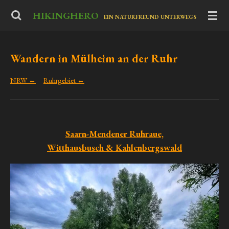
Zum
HIKINGHERO
-
EIN NATURFREUND UNTERWEGS
Hauptinhalt
springen
Wandern in Mülheim an der Ruhr
NRW ←
Ruhrgebiet ←
Saarn-Mendener Ruhraue,
Witthausbusch & Kahlenbergswald