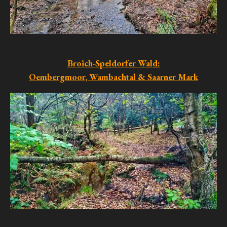
Broich-Speldorfer Wald:
Oembergmoor, Wambachtal & Saarner Mark