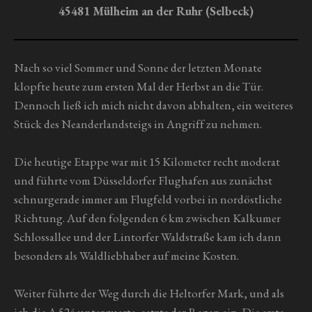
r
45481 Mülheim an der Ruhr (Selbeck)
n
e
Nach so viel Sommer und Sonne der letzten Monate
klopfte heute zum ersten Mal der Herbst an die Tür.
Dennoch ließ ich mich nicht davon abhalten, ein weiteres
Stück des Neanderlandsteigs in Angriff zu nehmen.
Die heutige Etappe war mit 15 Kilometer recht moderat
und führte vom Düsseldorfer Flughafen aus zunächst
schnurgerade immer am Flugfeld vorbei in nordöstliche
Richtung. Auf den folgenden 6 km zwischen Kalkumer
Schlossallee und der Lintorfer Waldstraße kam ich dann
besonders als Waldliebhaber auf meine Kosten.
Weiter führte der Weg durch die Heltorfer Mark, und als
ich die A 524 unterquerte, setzte der Regen ein. Die erste