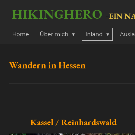
Zum
HIKINGHERO
-
EIN N
Hauptinhalt
springen
Home
Über mich
Inland
Ausl
Wandern in Hessen
Kassel / Reinhardswald