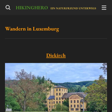
Zum
HIKINGHERO
-
EIN NATURFREUND UNTERWEGS
Hauptinhalt
springen
Wandern in Luxemburg
Diekirch