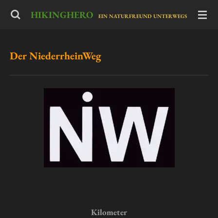
Zum
HIKINGHERO
-
EIN NATURFREUND UNTERWEGS
Hauptinhalt
springen
Der NiederrheinWeg
Kilometer