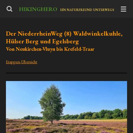
Zum
HIKINGHERO
-
EIN NATURFREUND UNTERWEGS
Hauptinhalt
springen
Der NiederrheinWeg (8) Waldwinkelkuhle,
Hülser Berg und Egelsberg
Von Neukirchen-Vluyn bis Krefeld-Traar
Etappen-Übersicht