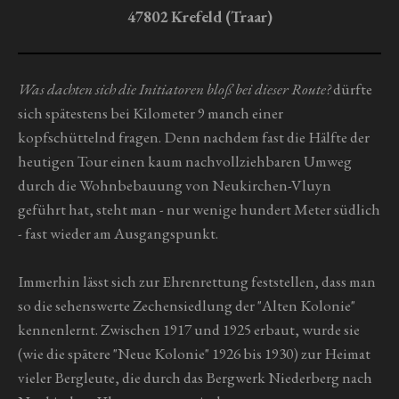
n
47802 Krefeld (Traar)
e
Was dachten sich die Initiatoren bloß bei dieser Route?
dürfte
sich spätestens bei Kilometer 9 manch einer
kopfschüttelnd fragen. Denn nachdem fast die Hälfte der
heutigen Tour einen kaum nachvollziehbaren Umweg
durch die Wohnbebauung von Neukirchen-Vluyn
geführt hat, steht man - nur wenige hundert Meter südlich
- fast wieder am Ausgangspunkt.
Immerhin lässt sich zur Ehrenrettung feststellen, dass man
so die sehenswerte Zechensiedlung der "Alten Kolonie"
kennenlernt. Zwischen 1917 und 1925 erbaut, wurde sie
(wie die spätere "Neue Kolonie" 1926 bis 1930) zur Heimat
vieler Bergleute, die durch das Bergwerk Niederberg nach