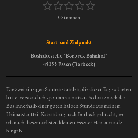
1
2
3
4
5
B
B
e
S
S
S
S
S
e
0 Stimmen
w
w
t
t
t
t
t
e
e
r
e
e
e
e
e
r
t
r
r
r
r
r
Start- und Zielpunkt
u
t
n
n
n
n
n
n
u
Bushaltestelle "Borbeck Bahnhof"
g
e
e
e
e
n
45355 Essen (Borbeck)
a
g
b
s
:
e
0
Die zwei einzigen Sonnenstunden, die dieser Tag zu bieten
n
S
hatte, verstand ich spontan zu nutzen. So hatte mich der
d
t
e
Bus innerhalb einer guten halben Stunde aus meinem
n
e
Heimatstadtteil Katernberg nach Borbeck gebracht, wo
r
ich mich dieser nächsten kleinen Essener Heimatrunde
n
hingab.
e