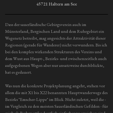
r
45721 Haltern am See
n
e
Dass der sauerländische Gebirgsverein auch im
Münsterland, Bergischen Land und dem Ruhrgebiet ein
Wegenetz betreibt, mag angesichts der Attraktivität dieser
Regionen (gerade für Wanderer) nicht verwundern. Bis ich
bei den komplex wirkenden Strukturen des Vereins und
dem Wust aus Haupt-, Bezirks- und zwischenzeitlich auch
aufgegebenen Wegen aber nur ansatzweise durchblickte,
hat es gedauert.
Was nun die konkrete Projektplanung angeht, stehen vor
allem die mit X1 bis X22 benannten Hauptwanderwege des
Bezirks "Emscher-Lippe" im Blick. Nicht zuletzt, weil die -
im Vergleich zu den meisten Sauerländischen Gefilden - für
mich als Ruhrpottler deutlich einfacher zu erreichen sind.