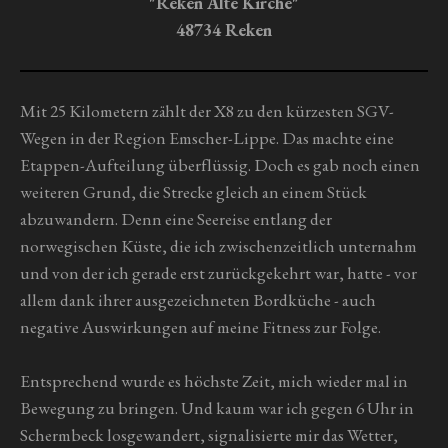
n
"Reken Alte Kirche"
e
48734 Reken
Mit 25 Kilometern zählt der X8 zu den kürzesten SGV-
Wegen in der Region Emscher-Lippe. Das machte eine
Etappen-Aufteilung überflüssig. Doch es gab noch einen
weiteren Grund, die Strecke gleich an einem Stück
abzuwandern. Denn eine Seereise entlang der
norwegischen Küste, die ich zwischenzeitlich unternahm
und von der ich gerade erst zurückgekehrt war, hatte - vor
allem dank ihrer ausgezeichneten Bordküche - auch
negative Auswirkungen auf meine Fitness zur Folge.
Entsprechend wurde es höchste Zeit, mich wieder mal in
Bewegung zu bringen. Und kaum war ich gegen 6 Uhr in
Schermbeck losgewandert, signalisierte mir das Wetter,