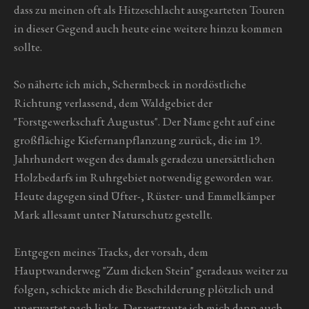
dass zu meinen oft als Hitzeschlacht ausgearteten Touren
in dieser Gegend auch heute eine weitere hinzu kommen
sollte.
So näherte ich mich, Schermbeck in nordöstliche
Richtung verlassend, dem Waldgebiet der
"Forstgewerkschaft Augustus". Der Name geht auf eine
großflächige Kiefernanpflanzung zurück, die im 19.
Jahrhundert wegen des damals geradezu unersättlichen
Holzbedarfs im Ruhrgebiet notwendig geworden war.
Heute dagegen sind Üfter-, Rüster- und Emmelkämper
Mark allesamt unter Naturschutz gestellt.
Entgegen meines Tracks, der vorsah, dem
Hauptwanderweg "Zum dicken Stein" geradeaus weiter zu
folgen, schickte mich die Beschilderung plötzlich und
unerwartet nach links. Der vertraute ich mich dann auch