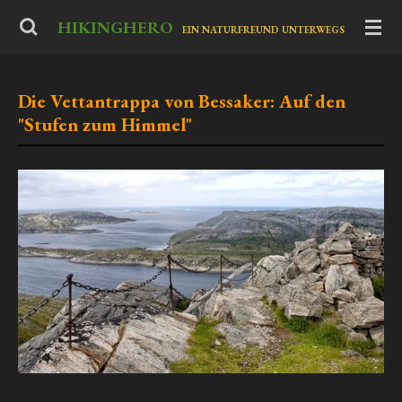
Zum
HIKINGHERO
-
EIN NATURFREUND UNTERWEGS
Hauptinhalt
springen
Die Vettantrappa von Bessaker: Auf den
"Stufen zum Himmel"