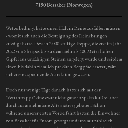
g
b
7190 Bessaker (Norwegen)
s
:
e
0
n
S
Wetterbedingt hatte unser Halt in Reine ausfallen müssen
d
t
e
- womit sich auch die Besteigung des Reinebringen
n
e
erledigt hatte. Dessen 2.000-stufige Treppe, die erst im Jahr
r
2022 von Sherpas bis zu dem mehr als 400 Meter hohen
n
Gipfel aus unzähligen Steinen angelegt wurde und seitdem
e
einen bis dahin ziemlich prekären Bergpfad ersetzt, wäre
sicher eine spannende Attraktion gewesen.
Doch nur wenige Tage danach hatte sich mit der
"Vettantrappa" eine zwar nicht ganz so spektakuläre, aber
durchaus annehmbare Alternative geboten. Schon
während unserer ersten Vorbeifahrt hatten die Einwohner
von Bessaker für Furore gesorgt und uns mit zahlreich