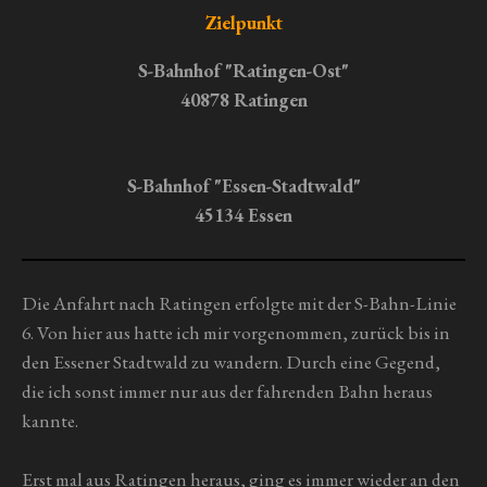
e
e
e
e
n
a
Zielpunkt
g
b
s
:
S-Bahnhof "Ratingen-Ost"
e
0
40878 Ratingen
n
S
d
t
e
n
e
S-Bahnhof "Essen-Stadtwald"
r
45134 Essen
n
e
Die Anfahrt nach Ratingen erfolgte mit der S-Bahn-Linie
6. Von hier aus hatte ich mir vorgenommen, zurück bis in
den Essener Stadtwald zu wandern. Durch eine Gegend,
die ich sonst immer nur aus der fahrenden Bahn heraus
kannte.
Erst mal aus Ratingen heraus, ging es immer wieder an den