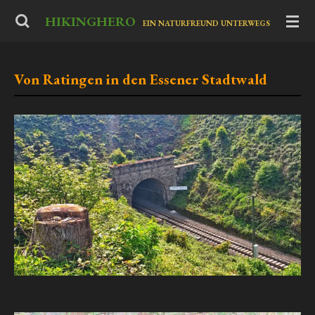
Zum
HIKINGHERO
-
EIN NATURFREUND UNTERWEGS
Hauptinhalt
springen
Von Ratingen in den Essener Stadtwald