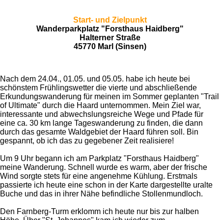
t
t
t
t
t
r
r
t
t
e
e
e
e
e
Start- und Zielpunkt
u
u
Wanderparkplatz "Forsthaus Haidberg"
n
r
r
r
r
r
n
Halterner Straße
g
g
45770 Marl (Sinsen)
n
n
n
n
n
:
a
0
b
e
e
e
e
S
s
t
e
Nach dem 24.04., 01.05. und 05.05. habe ich heute bei
e
n
schönstem Frühlingswetter die vierte und abschließende
r
d
Erkundungswanderung für meinen im Sommer geplanten "Trail
n
e
of Ultimate" durch die Haard unternommen. Mein Ziel war,
e
n
interessante und abwechslungsreiche Wege und Pfade für
eine ca. 30 km lange Tageswanderung zu finden, die dann
durch das gesamte Waldgebiet der Haard führen soll. Bin
gespannt, ob ich das zu gegebener Zeit realisiere!
Um 9 Uhr begann ich am Parkplatz "Forsthaus Haidberg"
meine Wanderung. Schnell wurde es warm, aber der frische
Wind sorgte stets für eine angenehme Kühlung. Erstmals
passierte ich heute eine schon in der Karte dargestellte uralte
Buche und das in ihrer Nähe befindliche Stollenmundloch.
Den Farnberg-Turm erklomm ich heute nur bis zur halben