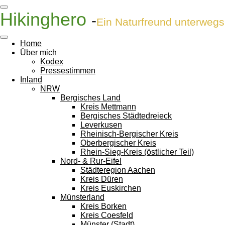
Zum
Hikinghero
-
Hauptinhalt
Ein Naturfreund unterwegs
springen
Home
Über mich
Kodex
Pressestimmen
Inland
NRW
Bergisches Land
Kreis Mettmann
Bergisches Städtedreieck
Leverkusen
Rheinisch-Bergischer Kreis
Oberbergischer Kreis
Rhein-Sieg-Kreis (östlicher Teil)
Nord- & Rur-Eifel
Städteregion Aachen
Kreis Düren
Kreis Euskirchen
Münsterland
Kreis Borken
Kreis Coesfeld
Münster (Stadt)