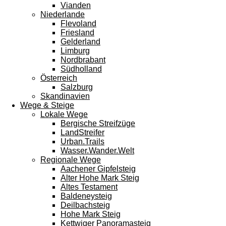
Vianden
Niederlande
Flevoland
Friesland
Gelderland
Limburg
Nordbrabant
Südholland
Österreich
Salzburg
Skandinavien
Wege & Steige
Lokale Wege
Bergische Streifzüge
LandStreifer
Urban.Trails
Wasser.Wander.Welt
Regionale Wege
Aachener Gipfelsteig
Alter Hohe Mark Steig
Altes Testament
Baldeneysteig
Deilbachsteig
Hohe Mark Steig
Kettwiger Panoramasteig