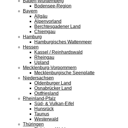
Baden-Württemberg
Bodensee-Region
Bayern
Allgäu
Alpenvorland
Berchtesgadener Land
Chiemgau
Hamburg
Hamburgisches Wattenmeer
Hessen
Kassel / Reinhardswald
Rheingau
Upland
Mecklenburg-Vorpommern
Mecklenburgische Seenplatte
Niedersachsen
Oldenburger Land
Osnabrücker Land
Ostfriesland
Rheinland-Pfalz
Süd- & Vulkan-Eifel
Hunsrück
Taunus
Westerwald
Thüringen