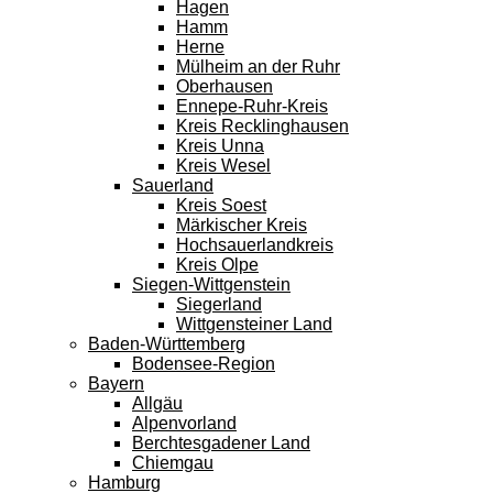
Hagen
Hamm
Herne
Mülheim an der Ruhr
Oberhausen
Ennepe-Ruhr-Kreis
Kreis Recklinghausen
Kreis Unna
Kreis Wesel
Sauerland
Kreis Soest
Märkischer Kreis
Hochsauerlandkreis
Kreis Olpe
Siegen-Wittgenstein
Siegerland
Wittgensteiner Land
Baden-Württemberg
Bodensee-Region
Bayern
Allgäu
Alpenvorland
Berchtesgadener Land
Chiemgau
Hamburg