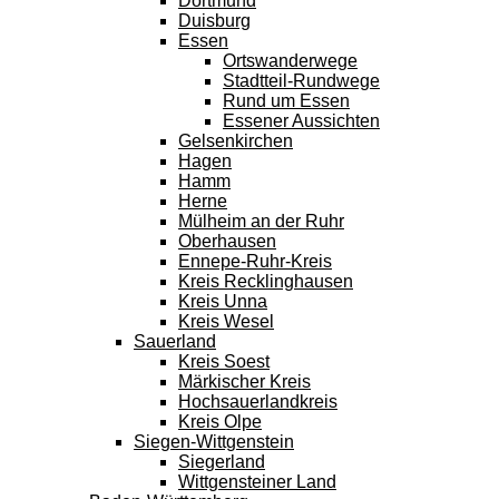
Dortmund
Duisburg
Essen
Ortswanderwege
Stadtteil-Rundwege
Rund um Essen
Essener Aussichten
Gelsenkirchen
Hagen
Hamm
Herne
Mülheim an der Ruhr
Oberhausen
Ennepe-Ruhr-Kreis
Kreis Recklinghausen
Kreis Unna
Kreis Wesel
Sauerland
Kreis Soest
Märkischer Kreis
Hochsauerlandkreis
Kreis Olpe
Siegen-Wittgenstein
Siegerland
Wittgensteiner Land