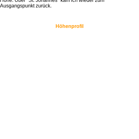
Höhe. Über "St. Johannes" kam ich wieder zum
Ausgangspunkt zurück.
Höhenprofil