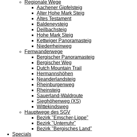
Regionale Wege
Aachener Gipfelsteig
Alter Hohe Mark Steig
Altes Testament
Baldeneysteig
Deilbachsteig
Hohe Mark Steig
Kettwiger Panoramasteig
Niederrheinweg
Fernwanderwege
Bergischer Panoramasteig
Bergischer Weg
Dutch Mountain Trail
Hermannshöhen
Neanderlandsteig
Rheinburgenweg
Rheinsteig
Sauerland-Waldroute
Sieghöhenweg (XS)
Wittekindsweg
Hauptwege des SGV
Bezirk "Emscher-Lippe"
Bezirk "Unterruhr"
Bezirk "Bergisches Land"
Specials