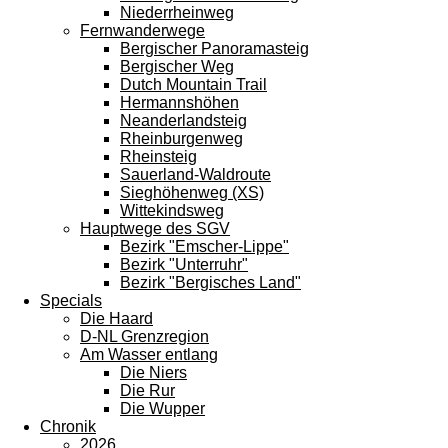
Niederrheinweg
Fernwanderwege
Bergischer Panoramasteig
Bergischer Weg
Dutch Mountain Trail
Hermannshöhen
Neanderlandsteig
Rheinburgenweg
Rheinsteig
Sauerland-Waldroute
Sieghöhenweg (XS)
Wittekindsweg
Hauptwege des SGV
Bezirk "Emscher-Lippe"
Bezirk "Unterruhr"
Bezirk "Bergisches Land"
Specials
Die Haard
D-NL Grenzregion
Am Wasser entlang
Die Niers
Die Rur
Die Wupper
Chronik
2026