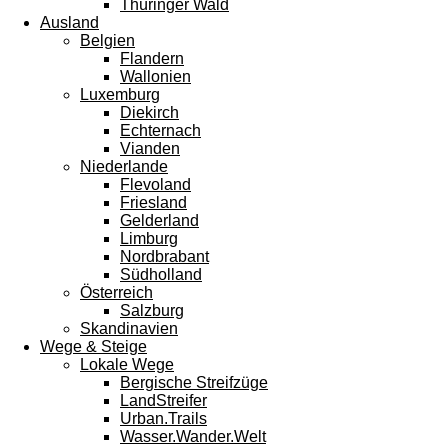
Thüringer Wald
Ausland
Belgien
Flandern
Wallonien
Luxemburg
Diekirch
Echternach
Vianden
Niederlande
Flevoland
Friesland
Gelderland
Limburg
Nordbrabant
Südholland
Österreich
Salzburg
Skandinavien
Wege & Steige
Lokale Wege
Bergische Streifzüge
LandStreifer
Urban.Trails
Wasser.Wander.Welt