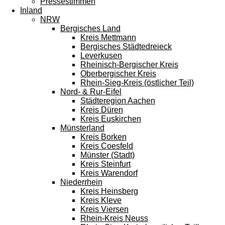
Pressestimmen
Inland
NRW
Bergisches Land
Kreis Mettmann
Bergisches Städtedreieck
Leverkusen
Rheinisch-Bergischer Kreis
Oberbergischer Kreis
Rhein-Sieg-Kreis (östlicher Teil)
Nord- & Rur-Eifel
Städteregion Aachen
Kreis Düren
Kreis Euskirchen
Münsterland
Kreis Borken
Kreis Coesfeld
Münster (Stadt)
Kreis Steinfurt
Kreis Warendorf
Niederrhein
Kreis Heinsberg
Kreis Kleve
Kreis Viersen
Rhein-Kreis Neuss