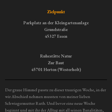
n
n
n
n
n
u
g
e
e
e
e
n
a
Zielpunkt
g
b
s
:
Parkplatz an der Kleingartenanlage
e
0
Grundstraße
n
S
45327 Essen
d
t
e
n
e
r
Ruhestätte Natur
n
Zur Baut
e
45701 Herten (Westerholt)
Der graue Himmel passte zu dieser traurigen Woche, in der
wir Abschied nehmen mussten von meiner lieben
Schwiegermutter Ruth. Und bevor eine neue Woche
beginnt und mit ihr der Alltag mit all seinen Banalitäten,