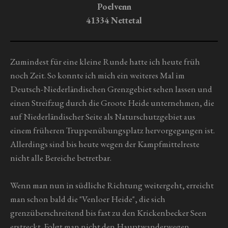
e
e
e
e
n
Poelvenn
a
g
b
41334 Nettetal
s
:
e
0
n
S
Zumindest für eine kleine Runde hatte ich heute früh
d
t
e
noch Zeit. So konnte ich mich ein weiteres Mal im
n
e
Deutsch-Niederländischen Grenzgebiet sehen lassen und
r
einen Streifzug durch die Groote Heide unternehmen, die
n
auf Niederländischer Seite als Naturschutzgebiet aus
e
einem früheren Truppenübungsplatz hervorgegangen ist.
Allerdings sind bis heute wegen der Kampfmittelreste
nicht alle Bereiche betretbar.
Wenn man nun in südliche Richtung weitergeht, erreicht
man schon bald die "Venloer Heide", die sich
grenzüberschreitend bis fast zu den Krickenbecker Seen
erstreckt. Folgt man nicht den Hauptwanderwegen,