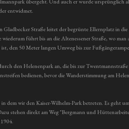
delmannpark übergeht. Und auch er wurde ursprünglich al
eder entwidmet.
n Gladbecker Straße leitet der begrünte Ellernplatz in di
ie wiederum führt bis an die Altenessener Straße, wo man 
n ist, den 50 Meter langen Umweg bis zur Fußgängerampe
e durch den Helenenpark an, die bis zur Twentmannstraße r
ünstreifen bedienen, bevor die Wanderstimmung am Hel
 in dem wir den Kaiser-Wilhelm-Park betreten. Es geht 
Dazu stehen direkt am Weg "Bergmann und Hüttenarbeiter" 
 1904.