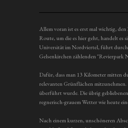
n
e
Allem voran ist es erst mal wichtig, de
Route, um die es hier geht, handelt es 
Universität im Nordviertel, führt durc
Gelsenkirchen zählenden "Revierpark 
Dafür, dass man 13 Kilometer mitten dur
relevanten Grünflächen mitzunehmen. D
überführt wurde. Die übrig gebliebenen 
regnerisch-grauem Wetter wie heute ein
Nach einem kurzen, unschöneren Abschn