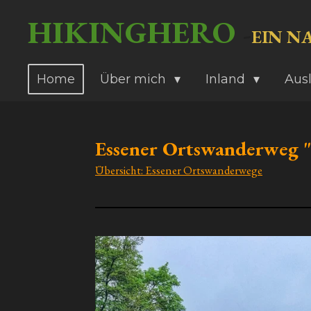
Zum
HIKINGHERO
-
EIN N
Hauptinhalt
springen
Home
Über mich
Inland
Aus
Essener Ortswanderweg "
Übersicht: Essener Ortswanderwege