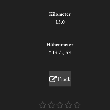
Kilometer
13,0
Höhenmeter
↑ 14 / ↓ 43
Track
1
2
3
4
5
B
B