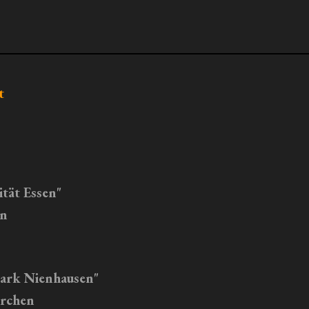
t
tät Essen"
en
park Nienhausen"
irchen