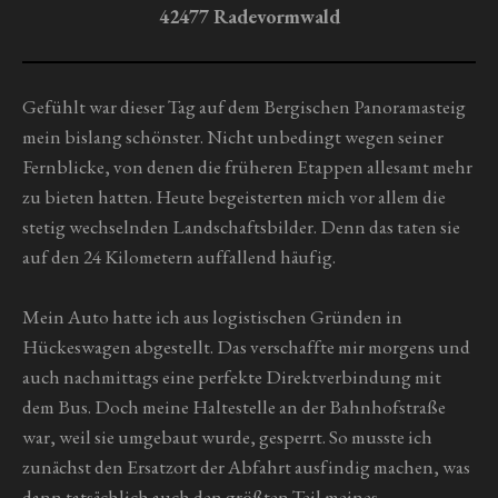
r
42477 Radevormwald
n
e
Gefühlt war dieser Tag auf dem Bergischen Panoramasteig
mein bislang schönster. Nicht unbedingt wegen seiner
Fernblicke, von denen die früheren Etappen allesamt mehr
zu bieten hatten. Heute begeisterten mich vor allem die
stetig wechselnden Landschaftsbilder. Denn das taten sie
auf den 24 Kilometern auffallend häufig.
Mein Auto hatte ich aus logistischen Gründen in
Hückeswagen abgestellt. Das verschaffte mir morgens und
auch nachmittags eine perfekte Direktverbindung mit
dem Bus. Doch meine Haltestelle an der Bahnhofstraße
war, weil sie umgebaut wurde, gesperrt. So musste ich
zunächst den Ersatzort der Abfahrt ausfindig machen, was
dann tatsächlich auch den größten Teil meines