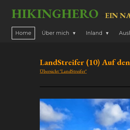
Zum
HIKINGHERO
-
EIN N
Hauptinhalt
springen
Home
Über mich
Inland
Aus
LandStreifer (10) Auf den
Übersicht "LandStreifer"