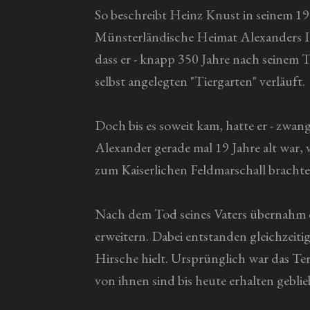
n
So beschreibt Heinz Knust in seinem 19
e
Münsterländische Heimat Alexanders II 
dass er - knapp 350 Jahre nach seinem
selbst angelegten "Tiergarten" verläuft.
Doch bis es soweit kam, hatte er - zwan
Alexander gerade mal 19 Jahre alt war, v
zum Kaiserlichen Feldmarschall brachte
Nach dem Tod seines Vaters übernahm e
erweitern. Dabei entstanden gleichzeit
Hirsche hielt. Ursprünglich war das Te
von ihnen sind bis heute erhalten gebl