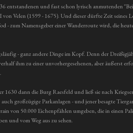
36 entstandenen und fast schon lyrisch anmutenden "Beit
von Velen (1599 - 1675). Und dieser dürfte Zeit seines
 Tod - zum Namensgeber einer Wanderroute wird, die heut
gsläufig - ganz andere Dinge im Kopf. Denn der Dreißigjä
erhalf ihm zu einer unvorhergesehenen, aber äußerst erfolg
.
r 1630 dann die Burg Raesfeld und ließ sie nach Kriegse
ig auch großzügige Parkanlagen - und jener besagte Tierg
rrain von 50.000 Eichenpfählen umgeben, die in einen Pal
ieben und vom Weg aus zu sehen.