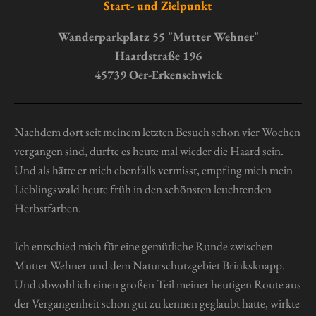
r
r
r
r
r
Start- und Zielpunkt
u
t
n
n
n
n
n
n
u
Wanderparkplatz 55 "Mutter Wehner"
g
e
e
e
e
n
Haardstraße 196
a
g
b
45739 Oer-Erkenschwick
s
:
e
0
n
S
Nachdem dort seit meinem letzten Besuch schon vier Wochen
d
t
e
vergangen sind, durfte es heute mal wieder die Haard sein.
n
e
Und als hätte er mich ebenfalls vermisst, empfing mich mein
r
Lieblingswald heute früh in den schönsten leuchtenden
n
Herbstfarben.
e
Ich entschied mich für eine gemütliche Runde zwischen
Mutter Wehner und dem Naturschutzgebiet Brinksknapp.
Und obwohl ich einen großen Teil meiner heutigen Route aus
der Vergangenheit schon gut zu kennen geglaubt hatte, wirkte