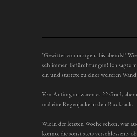
n
a
g
b
s
:
e
0
n
S
d
t
"Gewitter von morgens bis abends!" Wie
e
n
e
schlimmen Befürchtungen! Ich sagte mir
r
ein und startete zu einer weiteren Wand
n
e
Von Anfang an waren es 22 Grad, aber d
mal eine Regenjacke in den Rucksack.
Wie in der letzten Woche schon, war a
konnte die sonst stets verschlossene, o