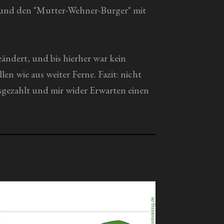
 und den "Mutter-Wehner-Burger" mit
ändert, und bis hierher war kein
n wie aus weiter Ferne. Fazit: nicht
sgezahlt und mir wider Erwarten einen