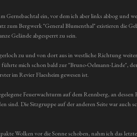
um Gernebachtal ein, vor dem ich aber links abbog und w
tz zum Bergwerk "General Blumenthal" existieren die Geb
ze Gelände abgesperrt zu sein.
gerloch zu und von dort aus in westliche Richtung weiter,
eg führte mich schon bald zur "Bruno-Oelmann-Linde", de
ster im Revier Flaesheim gewesen ist.
hegelegene Feuerwachturm auf dem Rennberg, an dessen 
n sind. Die Sitzgruppe auf der anderen Seite war auch s
mpakte Wolken vor die Sonne schoben, nahm ich das letzt