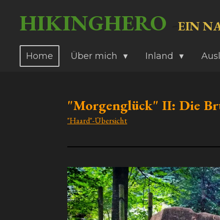
Zum
HIKINGHERO
-
EIN N
Hauptinhalt
springen
Home
Über mich
Inland
Aus
"Morgenglück" II: Die B
"Haard"-Übersicht