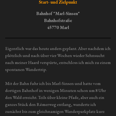
r
r
r
r
r
Start- und Zielpunkt
u
t
n
n
n
n
n
n
u
Bahnhof "Marl-Sinsen"
g
e
e
e
e
n
Bahnhofstraße
a
g
b
45770 Marl
s
:
e
0
n
S
Eigentlich war das heute anders geplant. Aber nachdem ich
d
t
e
plötzlich und nach über vier Wochen wieder Sehnsucht
n
e
nach meiner Haard verspürte, entschloss ich mich zu einem
r
spontanen Wandertrip.
n
e
Mit der Bahn fuhr ich bis Marl-Sinsen und hatte vom
dortigen Bahnhof in wenigen Minuten schon um 8 Uhr
den Wald erreicht. Teils über kleine Pfade, aber auch ein
ganzes Stück den Römerweg entlang, wanderte ich
zunächst bis zum gleichnamigen Wanderparkplatz kurz