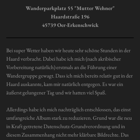
n
n
n
n
n
n
u
Wanderparkplatz 55 "Mutter Wehner"
g
e
e
e
e
n
Haardstraße 196
a
g
b
45739 Oer-Erkenschwick
s
:
e
0
n
S
Bei super Wetter haben wir heute sehr schöne Stunden in der
d
t
e
Haard verbracht. Dabei habe ich mich (nach akribischer
n
e
Vorbereitung natürlich) erstmals an die Führung einer
r
Wandergruppe gewagt. Dass ich mich bereits relativ gut in der
n
Haard auskannte, kam mir natürlich entgegen. Es war ein
e
äußerst gelungener Tag und wir hatten viel Spaß.
Allerdings habe ich mich nachträglich entschlossen, das einst
umfangreiche Album stark zu reduzieren. Grund war die neu
in Kraft getretene Datenschutz-Grundverordnung und in
diesem Zusammenhang nicht mehr klärbare Bildrechte. Das