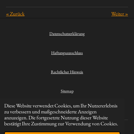
«
Zurück
Weiter
»
Datenschutzerklärung
Haftungsausschluss
Rechtlicher Hinweis
Sitemap
Diese Website verwendet Cookies, um Ihr Nutzererlebnis
Kontakt
zu verbessern und maßgeschneiderte Anzeigen
anzuzeigen. Die fortgesetzte Nutzung dieser Website
bestätigt Ihre Zustimmung zur Verwendung von Cookies.
© 2023 - 2026 Hikinghero.de
Mit Unterstützung von
Webador