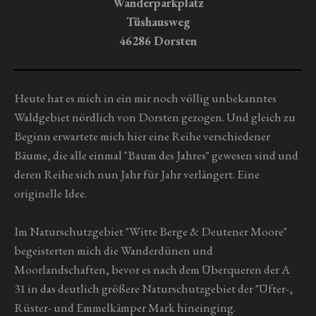
n
n
n
n
n
Wanderparkplatz
g
e
e
e
e
n
Tüshausweg
a
g
b
46286 Dorsten
s
:
e
0
n
S
Heute hat es mich in ein mir noch völlig unbekanntes
d
t
e
Waldgebiet nördlich von Dorsten gezogen. Und gleich zu
n
e
Beginn erwartete mich hier eine Reihe verschiedener
r
Bäume, die alle einmal "Baum des Jahres" gewesen sind und
n
deren Reihe sich nun Jahr für Jahr verlängert. Eine
e
originelle Idee.
Im Naturschutzgebiet "Witte Berge & Deutener Moore"
begeisterten mich die Wanderdünen und
Moorlandschaften, bevor es nach dem Überqueren der A
31 in das deutlich größere Naturschutzgebiet der "Üfter-,
Rüster- und Emmelkämper Mark hineinging.