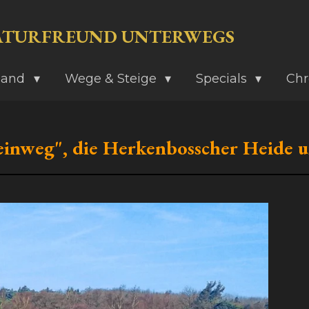
ATURFREUND UNTERWEGS
land
Wege & Steige
Specials
Chr
inweg", die Herkenbosscher Heide 