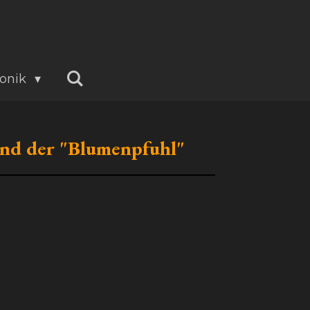
onik
und der "Blumenpfuhl"