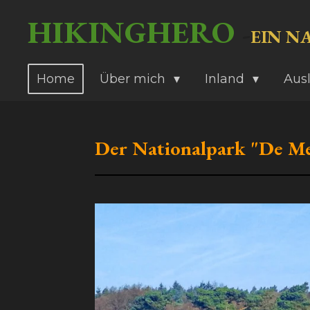
Zum
HIKINGHERO
-
EIN N
Hauptinhalt
springen
Home
Über mich
Inland
Aus
Der Nationalpark "De Me