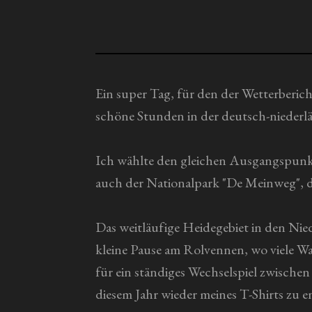
g
b
s
:
e
0
n
S
d
t
Ein super Tag, für den der Wetterberic
e
n
e
schöne Stunden in der deutsch-niederl
r
n
Ich wählte den gleichen Ausgangspunkt
e
auch der Nationalpark "De Meinweg", d
Das weitläufige Heidegebiet in den Nie
kleine Pause am Rolvennen, wo viele Wa
für ein ständiges Wechselspiel zwischen
diesem Jahr wieder meines T-Shirts zu e