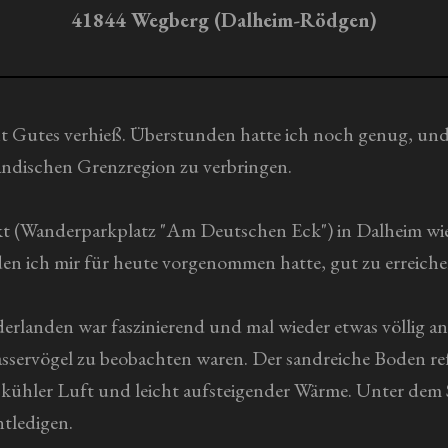
41844 Wegberg (Dalheim-Rödgen)
ht Gutes verhieß. Überstunden hatte ich noch genug, und s
ändischen Grenzregion zu verbringen.
 (Wanderparkplatz "Am Deutschen Eck") in Dalheim wie 
en ich mir für heute vorgenommen hatte, gut zu erreiche
derlanden war faszinierend und mal wieder etwas völlig an
sservögel zu beobachten waren. Der sandreiche Boden ref
 kühler Luft und leicht aufsteigender Wärme. Unter dem St
ntledigen.