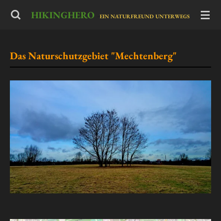
Zum
HIKINGHERO
-
EIN NATURFREUND UNTERWEGS
Hauptinhalt
springen
Das Naturschutzgebiet "Mechtenberg"