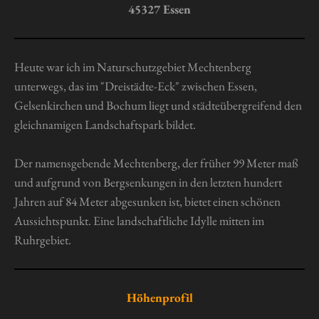
e
e
e
e
n
45327 Essen
a
g
b
s
:
e
0
Heute war ich im Naturschutzgebiet Mechtenberg
n
S
unterwegs, das im "Dreistädte-Eck" zwischen Essen,
d
t
e
Gelsenkirchen und Bochum liegt und städteübergreifend den
n
e
gleichnamigen Landschaftspark bildet.
r
n
Der namensgebende Mechtenberg, der früher 99 Meter maß
e
und aufgrund von Bergsenkungen in den letzten hundert
Jahren auf 84 Meter abgesunken ist, bietet einen schönen
Aussichtspunkt. Eine landschaftliche Idylle mitten im
Ruhrgebiet.
Höhenprofil