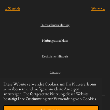
«
Zurück
Weiter
»
Datenschutzerklärung
Haftungsausschluss
Rechtlicher Hinweis
Sitemap
Diese Website verwendet Cookies, um Ihr Nutzererlebnis
Kontakt
zu verbessern und maßgeschneiderte Anzeigen
anzuzeigen. Die fortgesetzte Nutzung dieser Website
bestätigt Ihre Zustimmung zur Verwendung von Cookies.
© 2023 - 2026 Hikinghero.de
Mit Unterstützung von
Webador
Ich stimme zu