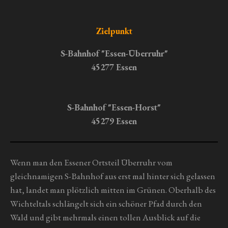
n
n
n
n
n
n
u
g
e
e
e
e
n
a
Zielpunkt
g
b
s
:
S-Bahnhof "Essen-Überruhr"
e
0
45277 Essen
n
S
d
t
e
n
e
S-Bahnhof "Essen-Horst"
r
45279 Essen
n
e
Wenn man den Essener Ortsteil Überruhr vom
gleichnamigen S-Bahnhof aus erst mal hinter sich gelassen
hat, landet man plötzlich mitten im Grünen. Oberhalb des
Wichteltals schlängelt sich ein schöner Pfad durch den
Wald und gibt mehrmals einen tollen Ausblick auf die