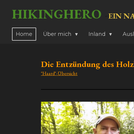
Zum
HIKINGHERO
-
EIN N
Hauptinhalt
springen
Home
Über mich
Inland
Aus
Die Entzündung des Holz
"Haard"-Übersicht