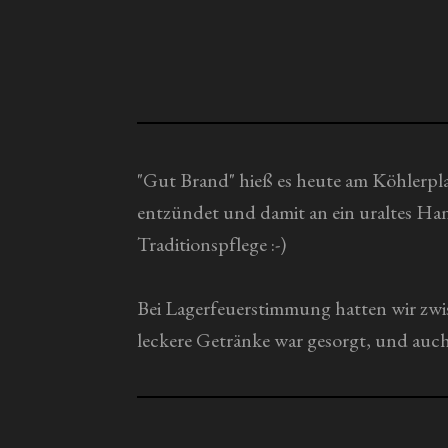
n
a
g
b
s
:
e
0
n
S
d
t
"Gut Brand" hieß es heute am Köhlerpla
e
n
e
entzündet und damit an ein uraltes Ha
r
Traditionspflege :-)
n
e
Bei Lagerfeuerstimmung hatten wir zwi
leckere Getränke war gesorgt, und auc