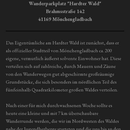
n
n
n
n
n
u
Wanderparkplatz "Hardter Wald"
g
e
e
e
e
n
Brahmsstraße 142
a
g
b
41169 Mönchengladbach
s
:
e
0
n
S
Das Eigentümliche am Hardter Wald ist zunächst, dass er
d
t
e
als offizieller Stadtteil von Mönchengladbach ca. 200
n
e
eigene, vermutlich äußerst solvente Einwohner hat. Diese
r
verteilen sich auf zahlreiche, durch Mauern und Zäune
n
von den Wanderwegen gut abgeschirmte großräumige
e
Grundstücke, die sich besonders im nördlichen Teil des
fünfeinhalb Quadratkilometer großen Waldes verteilen.
Nach einer für mich durchwachsenen Woche sollte es
heute eine kleine und mit 7 km überschaubare
Wanderrunde werden, die wir im Nordwesten des Waldes
nahe der Jugendherberge starteten und die uns bis an den