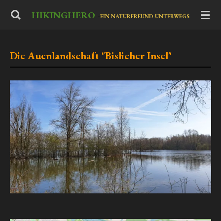
Zum
HIKINGHERO
-
EIN NATURFREUND UNTERWEGS
Hauptinhalt
springen
Die Auenlandschaft "Bislicher Insel"