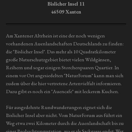
e
e
e
e
n
Bislicher Insel 11
a
g
b
46509 Xanten
s
:
e
0
n
S
Am Xantener Altrhein ist eine der noch wenigen
d
t
e
vorhandenen Auenlandschaften Deutschlands zu finden:
n
e
die "Bislicher Insel". Das mehr als 10 Quadratkilometer
r
große Naturschutzgebiet bietet vielen Wildgänsen,
n
Reihern und sogar einigen Storchenpaaren Quartier. In
e
einem vor Ort angesiedelten "NaturForum" kann man sich
zudem über die hier vertretene Artenvielfalt informieren.
Dazu gibt es noch ein "Auencafe" mit leckerem Kuchen.
Für ausgedehnte Rundwanderungen eignet sich die
Bislicher Insel aber nicht. Vom NaturForum aus führt ein
Weg etwa zwei Kilometer durch die Auenlandschaft bis zu
einer Beobachtungsstation, wo er als Sackgasse endet. Wer