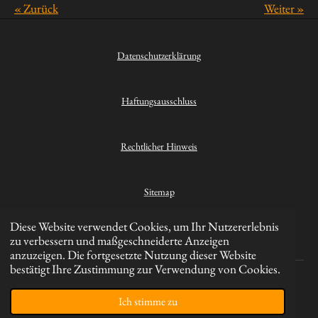
«
Zurück
Weiter
»
Datenschutzerklärung
Haftungsausschluss
Rechtlicher Hinweis
Sitemap
Diese Website verwendet Cookies, um Ihr Nutzererlebnis
Kontakt
zu verbessern und maßgeschneiderte Anzeigen
anzuzeigen. Die fortgesetzte Nutzung dieser Website
bestätigt Ihre Zustimmung zur Verwendung von Cookies.
© 2023 - 2026 Hikinghero.de
Mit Unterstützung von
Webador
Ich stimme zu