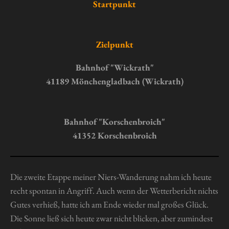
r
r
r
r
r
Startpunkt
u
t
n
n
n
n
n
n
u
g
e
e
e
e
n
a
Zielpunkt
g
b
s
:
Bahnhof "Wickrath"
e
0
41189 Mönchengladbach (Wickrath)
n
S
d
t
e
n
e
Bahnhof "Korschenbroich"
r
41352 Korschenbroich
n
e
Die zweite Etappe meiner Niers-Wanderung nahm ich heute
recht spontan in Angriff. Auch wenn der Wetterbericht nichts
Gutes verhieß, hatte ich am Ende wieder mal großes Glück.
Die Sonne ließ sich heute zwar nicht blicken, aber zumindest