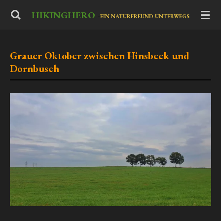
Zum
HIKINGHERO
-
EIN NATURFREUND UNTERWEGS
Hauptinhalt
springen
Grauer Oktober zwischen Hinsbeck und
Dornbusch