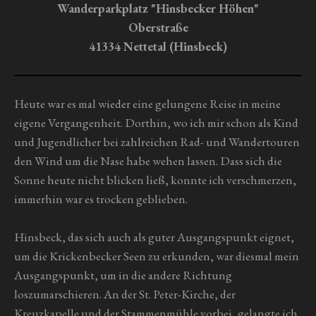
n
n
n
n
n
u
Wanderparkplatz "Hinsbecker Höhen"
g
e
e
e
e
n
Oberstraße
a
g
b
41334 Nettetal (Hinsbeck)
s
:
e
0
n
S
Heute war es mal wieder eine gelungene Reise in meine
d
t
e
eigene Vergangenheit. Dorthin, wo ich mir schon als Kind
n
e
und Jugendlicher bei zahlreichen Rad- und Wandertouren
r
den Wind um die Nase habe wehen lassen. Dass sich die
n
Sonne heute nicht blicken ließ, konnte ich verschmerzen,
e
immerhin war es trocken geblieben.
Hinsbeck, das sich auch als guter Ausgangspunkt eignet,
um die Krickenbecker Seen zu erkunden, war diesmal mein
Ausgangspunkt, um in die andere Richtung
loszumarschieren. An der St. Peter-Kirche, der
Kreuzkapelle und der Stammenmühle vorbei, gelangte ich