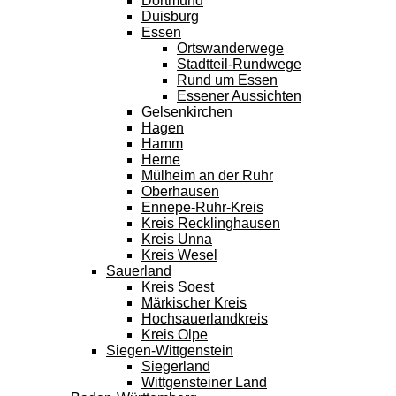
Dortmund
Duisburg
Essen
Ortswanderwege
Stadtteil-Rundwege
Rund um Essen
Essener Aussichten
Gelsenkirchen
Hagen
Hamm
Herne
Mülheim an der Ruhr
Oberhausen
Ennepe-Ruhr-Kreis
Kreis Recklinghausen
Kreis Unna
Kreis Wesel
Sauerland
Kreis Soest
Märkischer Kreis
Hochsauerlandkreis
Kreis Olpe
Siegen-Wittgenstein
Siegerland
Wittgensteiner Land