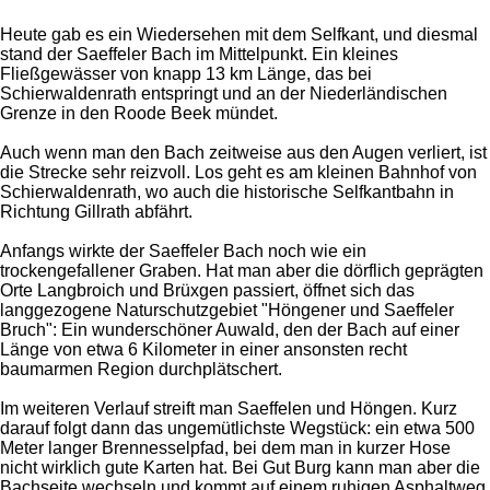
e
e
e
e
S
s
t
e
Heute gab es ein Wiedersehen mit dem Selfkant, und diesmal
e
n
stand der Saeffeler Bach im Mittelpunkt. Ein kleines
r
d
Fließgewässer von knapp 13 km Länge, das bei
n
e
Schierwaldenrath entspringt und an der Niederländischen
e
n
Grenze in den Roode Beek mündet.
Auch wenn man den Bach zeitweise aus den Augen verliert, ist
die Strecke sehr reizvoll. Los geht es am kleinen Bahnhof von
Schierwaldenrath, wo auch die historische Selfkantbahn in
Richtung Gillrath abfährt.
Anfangs wirkte der Saeffeler Bach noch wie ein
trockengefallener Graben. Hat man aber die dörflich geprägten
Orte Langbroich und Brüxgen passiert, öffnet sich das
langgezogene Naturschutzgebiet "Höngener und Saeffeler
Bruch": Ein wunderschöner Auwald, den der Bach auf einer
Länge von etwa 6 Kilometer in einer ansonsten recht
baumarmen Region durchplätschert.
Im weiteren Verlauf streift man Saeffelen und Höngen. Kurz
darauf folgt dann das ungemütlichste Wegstück: ein etwa 500
Meter langer Brennesselpfad, bei dem man in kurzer Hose
nicht wirklich gute Karten hat. Bei Gut Burg kann man aber die
Bachseite wechseln und kommt auf einem ruhigen Asphaltweg