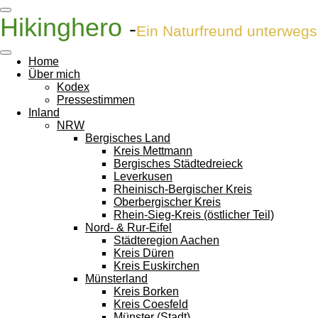
Zum
Hikinghero
-
Hauptinhalt
Ein Naturfreund unterwegs
springen
Home
Über mich
Kodex
Pressestimmen
Inland
NRW
Bergisches Land
Kreis Mettmann
Bergisches Städtedreieck
Leverkusen
Rheinisch-Bergischer Kreis
Oberbergischer Kreis
Rhein-Sieg-Kreis (östlicher Teil)
Nord- & Rur-Eifel
Städteregion Aachen
Kreis Düren
Kreis Euskirchen
Münsterland
Kreis Borken
Kreis Coesfeld
Münster (Stadt)