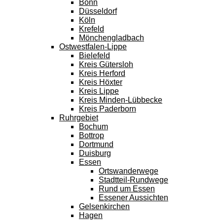
Bonn
Düsseldorf
Köln
Krefeld
Mönchengladbach
Ostwestfalen-Lippe
Bielefeld
Kreis Gütersloh
Kreis Herford
Kreis Höxter
Kreis Lippe
Kreis Minden-Lübbecke
Kreis Paderborn
Ruhrgebiet
Bochum
Bottrop
Dortmund
Duisburg
Essen
Ortswanderwege
Stadtteil-Rundwege
Rund um Essen
Essener Aussichten
Gelsenkirchen
Hagen