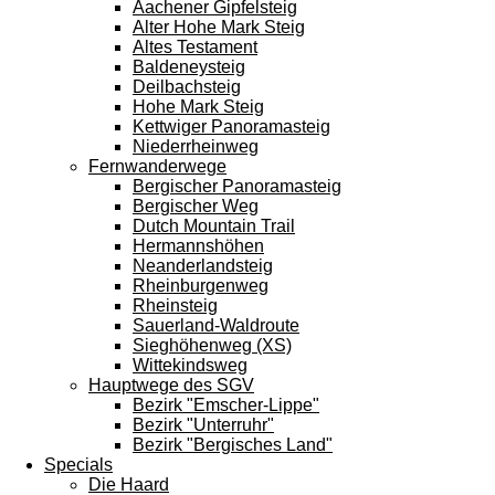
Aachener Gipfelsteig
Alter Hohe Mark Steig
Altes Testament
Baldeneysteig
Deilbachsteig
Hohe Mark Steig
Kettwiger Panoramasteig
Niederrheinweg
Fernwanderwege
Bergischer Panoramasteig
Bergischer Weg
Dutch Mountain Trail
Hermannshöhen
Neanderlandsteig
Rheinburgenweg
Rheinsteig
Sauerland-Waldroute
Sieghöhenweg (XS)
Wittekindsweg
Hauptwege des SGV
Bezirk "Emscher-Lippe"
Bezirk "Unterruhr"
Bezirk "Bergisches Land"
Specials
Die Haard