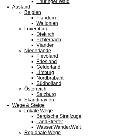
Thüringer Wald
Ausland
Belgien
Flandern
Wallonien
Luxemburg
Diekirch
Echternach
Vianden
Niederlande
Flevoland
Friesland
Gelderland
Limburg
Nordbrabant
Südholland
Österreich
Salzburg
Skandinavien
Wege & Steige
Lokale Wege
Bergische Streifzüge
LandStreifer
Wasser.Wander.Welt
Regionale Wege