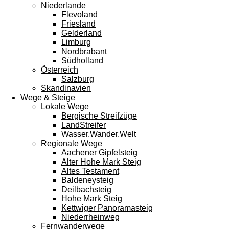
Niederlande
Flevoland
Friesland
Gelderland
Limburg
Nordbrabant
Südholland
Österreich
Salzburg
Skandinavien
Wege & Steige
Lokale Wege
Bergische Streifzüge
LandStreifer
Wasser.Wander.Welt
Regionale Wege
Aachener Gipfelsteig
Alter Hohe Mark Steig
Altes Testament
Baldeneysteig
Deilbachsteig
Hohe Mark Steig
Kettwiger Panoramasteig
Niederrheinweg
Fernwanderwege