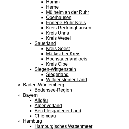
Hamm
Herne
Mülheim an der Ruhr
Oberhausen
Ennepe-Ruhr-Kreis
Kreis Recklinghausen
Kreis Unna
Kreis Wesel
Sauerland
Kreis Soest
Märkischer Kreis
Hochsauerlandkreis
Kreis Olpe
Siegen-Wittgenstein
Siegerland
Wittgensteiner Land
Baden-Württemberg
Bodensee-Region
Bayern
Allgäu
Alpenvorland
Berchtesgadener Land
Chiemgau
Hamburg
Hamburgisches Wattenmeer