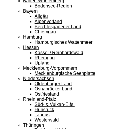
Baden-Württemberg
Bodensee-Region
Bayern
Allgäu
Alpenvorland
Berchtesgadener Land
Chiemgau
Hamburg
Hamburgisches Wattenmeer
Hessen
Kassel / Reinhardswald
Rheingau
Upland
Mecklenburg-Vorpommern
Mecklenburgische Seenplatte
Niedersachsen
Oldenburger Land
Osnabrücker Land
Ostfriesland
Rheinland-Pfalz
Süd- & Vulkan-Eifel
Hunsrück
Taunus
Westerwald
Thüringen