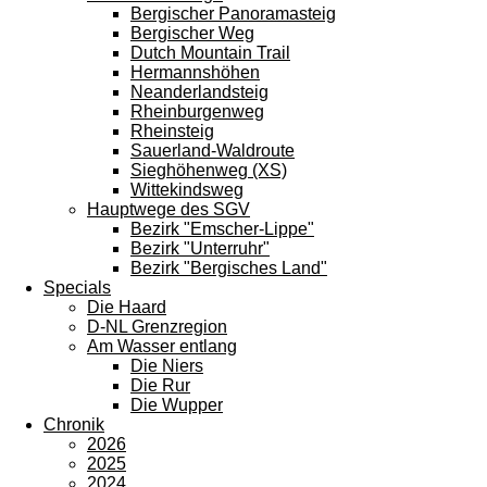
Bergischer Panoramasteig
Bergischer Weg
Dutch Mountain Trail
Hermannshöhen
Neanderlandsteig
Rheinburgenweg
Rheinsteig
Sauerland-Waldroute
Sieghöhenweg (XS)
Wittekindsweg
Hauptwege des SGV
Bezirk "Emscher-Lippe"
Bezirk "Unterruhr"
Bezirk "Bergisches Land"
Specials
Die Haard
D-NL Grenzregion
Am Wasser entlang
Die Niers
Die Rur
Die Wupper
Chronik
2026
2025
2024