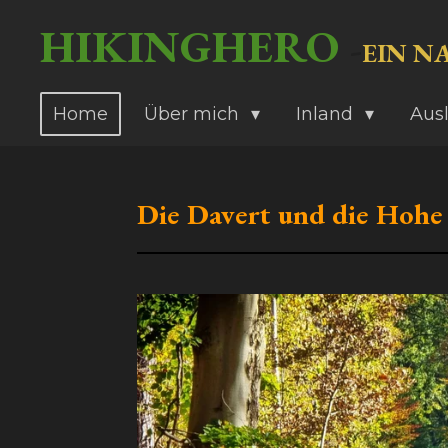
Zum
HIKINGHERO
-
EIN N
Hauptinhalt
springen
Home
Über mich
Inland
Aus
Die Davert und die Hoh