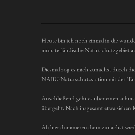
g
b
s
:
e
0
n
S
d
t
Heute bin ich noch einmal in die wun
e
n
e
münsterländische Naturschutzgebiet a
r
n
Diesmal zog es mich zunächst durch die
e
NABU-Naturschutzstation mit der "Emili
Anschließend geht es über einen schmal
übergeht. Nach insgesamt etwa sieben K
Ab hier dominieren dann zunächst wied