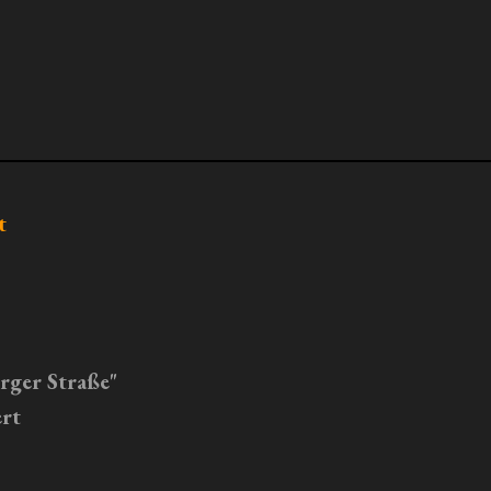
t
erger Straße"
rt