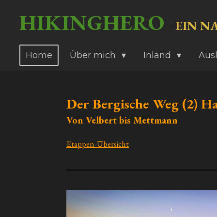
Zum
HIKINGHERO
-
EIN N
Hauptinhalt
springen
Home
Über mich
Inland
Aus
Der Bergische Weg (2) H
Von Velbert bis Mettmann
Etappen-Übersicht