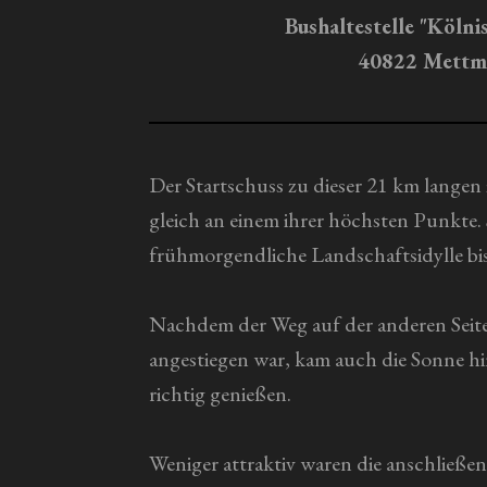
n
e
Bushaltestelle "Kölni
r
40822 Mettm
n
e
Der Startschuss zu dieser 21 km langen
gleich an einem ihrer höchsten Punkte.
frühmorgendliche Landschaftsidylle bi
Nachdem der Weg auf der anderen Seite 
angestiegen war, kam auch die Sonne h
richtig genießen.
Weniger attraktiv waren die anschließ