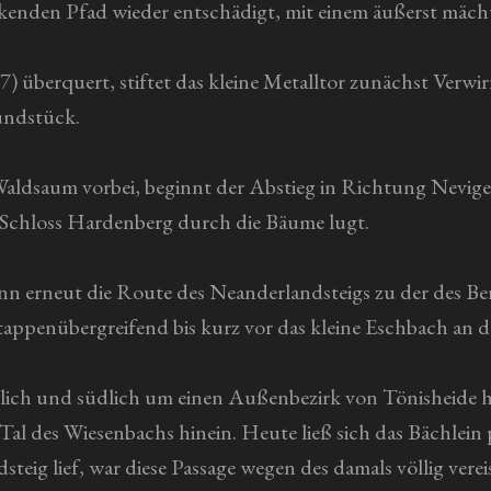
ckenden Pfad wieder entschädigt, mit einem äußerst mächt
) überquert, stiftet das kleine Metalltor zunächst Verw
undstück.
ldsaum vorbei, beginnt der Abstieg in Richtung Neviges.
s Schloss Hardenberg durch die Bäume lugt.
ann erneut die Route des Neanderlandsteigs zu der des B
etappenübergreifend bis kurz vor das kleine Eschbach an de
tlich und südlich um einen Außenbezirk von Tönisheide
Tal des Wiesenbachs hinein. Heute ließ sich das Bächlein 
teig lief, war diese Passage wegen des damals völlig verei