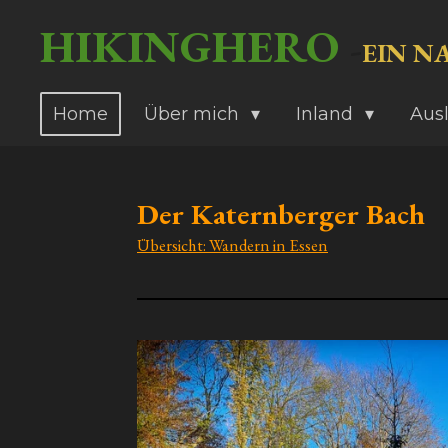
Zum
HIKINGHERO
-
EIN N
Hauptinhalt
springen
Home
Über mich
Inland
Aus
Der Katernberger Bach
Übersicht: Wandern in Essen