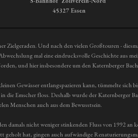
S-Bahnhof "Zollverein-Nord"
45327 Essen
ner Zielgeraden. Und nach den vielen Großtouren - diesma
 Abwechslung mal eine eindrucksvolle Geschichte aus mei
rden, und hier insbesondere um den Katernberger Bach
einen Gewässer entlangspazieren kann, tümmelte sich bis i
 in die Emscher floss. Deshalb wurde der Katernberger 
vielen Menschen auch aus dem Bewusstsein.
 den damals nicht weniger stinkenden Fluss von 1992 an 
sett geholt hat, gingen auch aufwändige Renaturierungs