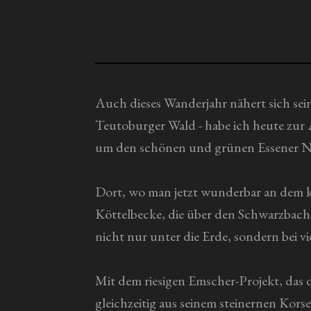
n
a
g
b
s
:
e
0
n
S
Auch dieses Wanderjahr nähert sich sei
d
t
Teutoburger Wald - habe ich heute zur
e
n
e
um den schönen und grünen Essener No
r
n
Dort, wo man jetzt wunderbar an dem kl
e
Köttelbecke, die über den Schwarzbach
nicht nur unter die Erde, sondern bei 
Mit dem riesigen Emscher-Projekt, das
gleichzeitig aus seinem steinernen Kor