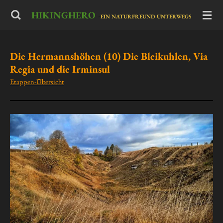
Zum
HIKINGHERO
-
EIN NATURFREUND UNTERWEGS
Hauptinhalt
springen
Die Hermannshöhen (10) Die Bleikuhlen, Via
Regia und die Irminsul
Etappen-Übersicht