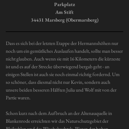
r
Parkplatz
n
Am Stift
e
34431 Marsberg (Obermarsberg)
Dass es sich bei der letzten Etappe der Hermannshöhen nur
noch um ein gemütliches Auslaufen handelt, sollte man besser
nicht glauben. Auch wenn sie mit 16 Kilometern die kürzeste
ist und es auf der Strecke überwiegend bergab geht - an
einigen Stellen ist auch sie noch einmal richtig fordernd. Um
so schöner, dass diesmal nicht nur Kevin, sondern auch
unsere beiden besseren Hälften Julia und Wolf mit von der
Partie waren.
Schon kurz nach dem Aufbruch an der Altenauquelle in
Blankenrode erreichten wir das Naturschutzgebiet der
Bleikuhlen und des Wäschebachtals. Wegen der hohen