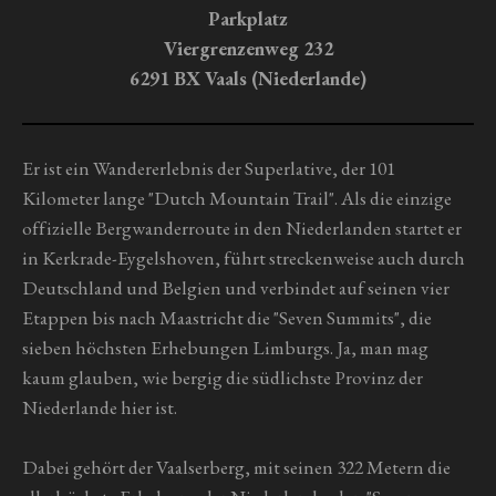
r
Parkplatz
n
Viergrenzenweg 232
e
6291 BX Vaals (Niederlande)
Er ist ein Wandererlebnis der Superlative, der 101
Kilometer lange "Dutch Mountain Trail". Als die einzige
offizielle Bergwanderroute in den Niederlanden startet er
in Kerkrade-Eygelshoven, führt streckenweise auch durch
Deutschland und Belgien und verbindet auf seinen vier
Etappen bis nach Maastricht die "Seven Summits", die
sieben höchsten Erhebungen Limburgs. Ja, man mag
kaum glauben, wie bergig die südlichste Provinz der
Niederlande hier ist.
Dabei gehört der Vaalserberg, mit seinen 322 Metern die