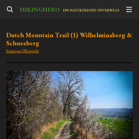
Zum
HIKINGHERO
-
EIN NATURFREUND UNTERWEGS
Hauptinhalt
springen
Dutch Mountain Trail (1) Wilhelminaberg &
Schneeberg
Etappen-Übersicht